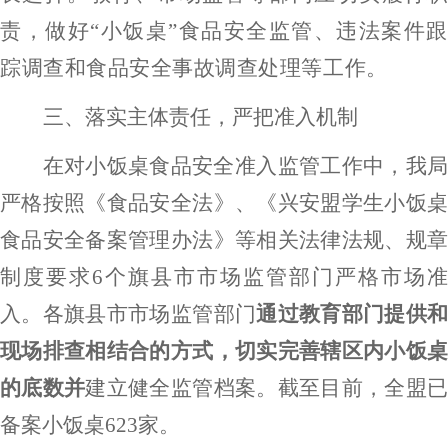
责，做好
“小饭桌”食品安全监管、违法案件跟
踪调查和食品安全事故调查处理等工作。
三
、
落实主体责任，严把准入机制
在对
小饭桌
食品安全准入监管工作中，我
严格按照
《食品安全法》
、
《兴安盟学生小饭
食品安全备案管理办法》
等
相关法律法规、规
制度
要求
6个旗县市
市场
监管部门严格市场准
入。
各
旗县市
市场
监管部门
通过
教育部门
提供
现场排查相结合的方式，
切实完善辖区内
小饭
的底数
并
建立健全监管档案
。
截至
目前
，
全盟
备案
小饭桌
623
家
。