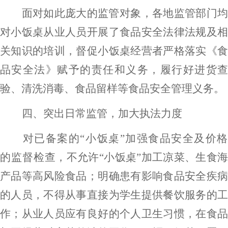
面对如此庞大的监管对象，各地监管部门均
对小饭桌从业人员
开展
了
食品安全
法律法规及
关
知识
的
培训
，
督促
小饭桌经营者
严格落实《
品安全法》赋予的责任和义务，履行好
进货
验、清洗消毒、食品留样
等食品安全管理义务。
四、
突出日常监管，
加大执法力度
对已备案的
“小饭桌”加强
食品安全及价
的
监督检查
，
不允许
“小饭桌”加工凉菜、生食
产品等高风险食品；明确患有影响食品安全疾病
的人员，不得从事直接为学生提供餐饮服务的工
作；从业人员应有良好的个人卫生习惯，在食品