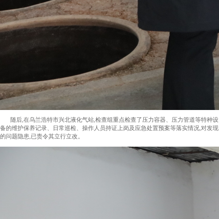
随后,在乌兰浩特市兴北液化气站,检查组重点检查了压力容器、压力管道等特种设
备的维护保养记录、日常巡检、操作人员持证上岗及应急处置预案等落实情况,对发现
的问题隐患,已责令其立行立改。