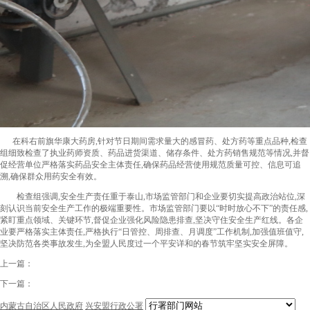
在科右前旗华康大药房,针对节日期间需求量大的感冒药、处方药等重点品种,检查
组细致检查了执业药师资质、药品进货渠道、储存条件、处方药销售规范等情况,并督
促经营单位严格落实药品安全主体责任,确保药品经营使用规范质量可控、信息可追
溯,确保群众用药安全有效。
检查组强调,安全生产责任重于泰山,市场监管部门和企业要切实提高政治站位,深
刻认识当前安全生产工作的极端重要性。市场监管部门要以“时时放心不下”的责任感,
紧盯重点领域、关键环节,督促企业强化风险隐患排查,坚决守住安全生产红线。各企
业要严格落实主体责任,严格执行“日管控、周排查、月调度”工作机制,加强值班值守,
坚决防范各类事故发生,为全盟人民度过一个平安详和的春节筑牢坚实安全屏障。
上一篇：
下一篇：
内蒙古自治区人民政府
兴安盟行政公署