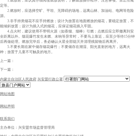
1.燃放前，应认真仔细阅读燃放说明，了解燃放操作程序、注意事项、禁止性规
定等。
2.燃放时，应选择空旷、平坦、无障碍的场地，远离山林、加油站、电网等危险
源。
3.非手持类烟花不应手持燃放；设计为放置在地面燃放的烟花，要稳定放置，不
能倾斜放置；设计为插入式的烟花，应保证烟花插入牢固。
4.点火时，建议使用不带明火源（如香烟、烟棒）引燃；点燃后应立即撤离到安
全距离以外。烟花爆竹发生未燃、未响等异常时，不要马上靠近，应至少等待15分钟
后再做处理。燃放完毕后，务必确认火星全部熄灭并清理残留物后再离开。
5.不要长期在家中储存烟花爆竹；不要储存在潮湿、阳光直射的地方，远离火
种；放置于儿童不可触及的地方。
上一篇：
下一篇：
内蒙古自治区人民政府
兴安盟行政公署
网站地图
网站声明
联系我们
主办单位：兴安盟市场监督管理局