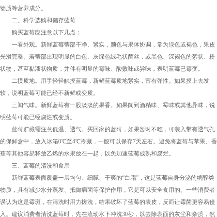
物质等营养成分。
二、科学选购和储存蓝莓
购买蓝莓应注意以下几点：
一看外观。新鲜蓝莓蒂部干净、紧实，颜色与果体协调，常为绿色或褐色，果皮
光滑完整。若蒂部出现明显的白色、灰绿色绒毛状菌丝，或黑色、深褐色的絮状、粉
状物，甚至黏液状物质，并伴有明显的霉味、酸败味或异味，表明蓝莓已霉变。
二摸质地。用手轻轻触摸蓝莓，新鲜蓝莓质地紧实，富有弹性。如果摸上去发
软，说明蓝莓可能已经不新鲜或变质。
三闻气味。新鲜蓝莓有一股淡淡的果香。如果闻到酒精味、霉味或其他异味，说
明蓝莓可能已经腐烂或变质。
蓝莓贮藏需注意低温、透气。买回家的蓝莓，如果暂时不吃，可装入带有透气孔
的保鲜盒中，放入冰箱0℃至4℃冷藏，一般可以保存7天左右。避免将蓝莓与苹果、香
蕉等其他容易释放乙烯的水果放在一起，以免加速蓝莓成熟和腐烂。
三、蓝莓的清洗和食用
新鲜蓝莓表面覆盖一层均匀、细腻、干爽的“白霜”，这是蓝莓自身分泌的糖醇类
物质，具有减少水分蒸发、抵御病菌等保护作用，它是可以安全食用的。一些消费者
误认为这是霉斑，在清洗时用力搓洗，结果破坏了蓝莓的表皮，反而让霉菌更容易侵
入。建议消费者清洗蓝莓时，先在流动水下冲洗30秒，以去除表面的灰尘和杂质，然