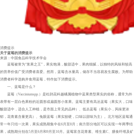
消费提示
关于蓝莓的消费提示
来源：中国食品科学技术学会
蓝莓被誉为“浆果之王”，果实饱满，酸甜适中，果肉细腻，以独特的风味和较高
的营养价值广受消费者喜爱。然而，蓝莓含水量高，储存不当容易发生腐败。为帮助
消费者科学选购并食用蓝莓，特作如下消费提示。
一、蓝莓是什么？
蓝莓（Vacciniumspp.）是杜鹃花科越橘属植物中蓝果类型果实的俗称，通常为外
表带有一层白色果粉的近圆形或扁圆形小浆果。蓝莓主要有高丛蓝莓（果实大，口味
酸甜适中，适合人工种植，是市面上常见的品种）、低丛蓝莓（果实小，风味更浓
郁，花青素含量更高）、兔眼蓝莓（果实较硬，口味以甜味为主）。北方地区蓝莓通
常一年只结一次果，果实成熟期集中在6月至8月；南方部分地区可以实现一年两季结
果，成熟期分别在5月至6月和9月至10月。蓝莓富含花青素、维生素C、膳食纤维及矿