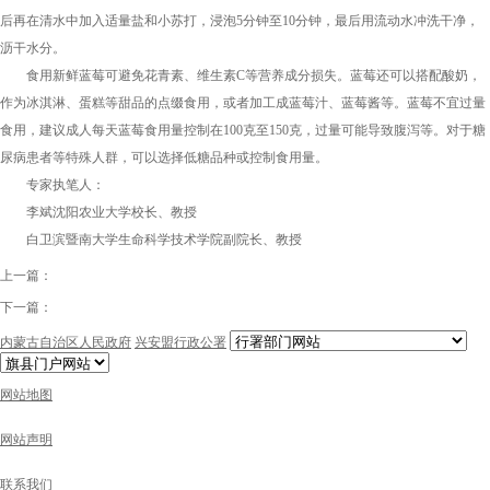
后再在清水中加入适量盐和小苏打，浸泡5分钟至10分钟，最后用流动水冲洗干净，
沥干水分。
食用新鲜蓝莓可避免花青素、维生素C等营养成分损失。蓝莓还可以搭配酸奶，
作为冰淇淋、蛋糕等甜品的点缀食用，或者加工成蓝莓汁、蓝莓酱等。蓝莓不宜过量
食用，建议成人每天蓝莓食用量控制在100克至150克，过量可能导致腹泻等。对于糖
尿病患者等特殊人群，可以选择低糖品种或控制食用量。
专家执笔人：
李斌沈阳农业大学校长、教授
白卫滨暨南大学生命科学技术学院副院长、教授
上一篇：
下一篇：
内蒙古自治区人民政府
兴安盟行政公署
网站地图
网站声明
联系我们