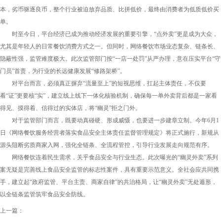
本，劣币驱逐良币，整个行业被迫放弃品质、比拼低价，最终由消费者为低质低价买
单。
时至今日，平台经济已成为推动经济发展的重要引擎，“点外卖”更是成为大众，
尤其是年轻人的日常餐饮消费方式之一。但同时，网络餐饮市场业态复杂、链条长、
隐蔽性强，监管难度极大。此次监管部门按“一店一处罚”从严办理，意在压实平台“守
门员”首责，为行业的长远健康发展“修路架桥”。
对平台而言，必须真正摒弃“流量至上”的短视思维，扛起主体责任，不仅要
看“证”更要核“实”，建立线上线下一体化核验机制，确保每一单外卖背后都是一家看
得见、摸得着、信得过的实体店，将“幽灵”拒之门外。
对于监管部门而言，既要动真碰硬、形成威慑，也要进一步建章立制。今年6月1
日《网络餐饮服务经营者落实食品安全主体责任监督管理规定》将正式施行，新规从
源头阻断劣质商家入网，强化全链条、全流程管控，引导行业发展走向规范有序。
网络餐饮连着民生需求，关乎食品安全与行业生态。此次曝光的“幽灵外卖”系列
案无疑是完善线上食品安全监管的标志性案件，具有重要示范意义。全社会应共同携
手，建立起“政府监管、平台主责、商家自律”的共治格局，让“幽灵外卖”无处遁形，
以全链条监管筑牢食品安全防线。
上一篇：