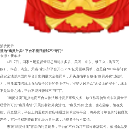
消费提示
整治“幽灵外卖” 平台不能只赚钱不“守门”
来源：新华社
4月17日，国家市场监督管理总局对拼多多、美团、京东、饿了么（淘宝闪
购）、抖音、淘宝、天猫7家头部平台开出35.97亿元巨额罚单，这是自2015年修订食
品安全法以来面向平台开出的最大金额罚单，矛头直指平台放任“幽灵外卖”违法行
为，释放出加强线上食品安全监管的鲜明信号：守护人民群众“舌尖上的安全”，线上
不是法外之地，平台不能只赚钱不“守门”。
“幽灵外卖”是指电商平台未依法履行资质审查义务，放任纵容伪造或未取得食品
经营许可的“幽灵店铺”开展的餐饮外卖活动。“幽灵外卖”之害，害在隐蔽、险在失
控。调查显示，平台上的蛋糕外卖店铺通过转单宝等平台，将外卖订单低价转包赚取
差价，实际蛋糕制作由其他经营者完成，消费者全程不知情。
纵观“幽灵外卖”背后的利益链条，平台的不作为乃至默许难辞其咎。依据食品安