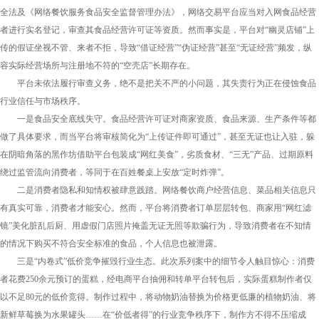
全法及《网络餐饮服务食品安全监督管理办法》，网络交易平台应当对入网食品经营
者进行实名登记，审查其食品经营许可证等资质。然而事实是，平台对“幽灵店铺”上
传的假证坐视不管、来者不拒，导致“借证经营”“伪证经营”甚至“无证经营”频发，纵
容实际经营场所与注册地不符的“空壳店”长期存在。
平台未依法履行审查义务，绝不是把关不严的小问题，其失责行为正在侵蚀食品
行业信任与市场秩序。
一是食品安全底线失守。食品经营许可证对商家资质、食品来源、生产条件等都
做了具体要求，而当平台将审核简化为“上传证件即可通过”，甚至无证也让入驻，躲
在阴暗角落的黑作坊借助平台包装成“网红美食”，劣质食材、“三无”产品、过期原料
绕过监管流向消费者，等同于在百姓餐桌上安放“定时炸弹”。
二是消费者隐私和知情权被肆意践踏。网络餐饮商户经营信息、菜品相关信息只
有真实可靠，消费者才能安心。然而，平台将消费者订单层层转包、商家用“网红滤
镜”美化脏乱后厨、用虚假门店照片掩盖无证无照等欺骗行为，导致消费者在不知情
的情况下购买不符合安全标准的食品，个人信息也被泄露。
三是“内卷式”低价竞争摧毁行业生态。此次系列案中的细节令人触目惊心：消费
者花费250余元预订的蛋糕，经电商平台抽佣和转单平台转包后，实际蛋糕制作者仅
以不足80元的低价竞得。制作过程中，将动物奶油替换为价格更低廉的植物奶油、将
新鲜草莓换为水果罐头……在“价低者得”的行业竞争秩序下，制作方不得不压缩成