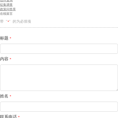
信件查询
征集调查
政策问答库
在线留言
带 "
" 的为必填项
*
标题
*
内容
*
姓名
*
联系电话
*