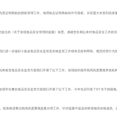
。负责证明商标的授权管理工作。地理标志证明商标的许可授权。兴安盟大米系列高质量
您提出的《关于加强食品安全管理的提案》收悉。感谢您长期以来对食品安全工作的关心
们进一步做好小饭桌食品安全监管及价格监管工作很有启发和帮助。规范经营行为按照
构食堂食品安全监管方面我们开展了以下工作。加强组织领导我局高度重视养老机构食
强学生餐饮食品安全监管方面我们开展了以下工作。今年先后印发了8个关于校园食品
统筹推进整治我局高度重视提案办理工作。针对提案中提及的矫形辅具价格虚高、以次