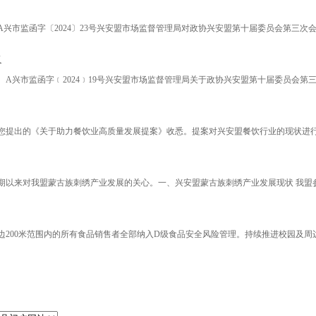
市监函字〔2024〕23号兴安盟市场监督管理局对政协兴安盟第十届委员会第三次会议提
复
兴市监函字﹝2024﹞19号兴安盟市场监督管理局关于政协兴安盟第十届委员会第三次会
。您提出的《关于助力餐饮业高质量发展提案》收悉。提案对兴安盟餐饮行业的现状进行
来对我盟蒙古族刺绣产业发展的关心。一、兴安盟蒙古族刺绣产业发展现状 我盟参与蒙
200米范围内的所有食品销售者全部纳入D级食品安全风险管理。持续推进校园及周边